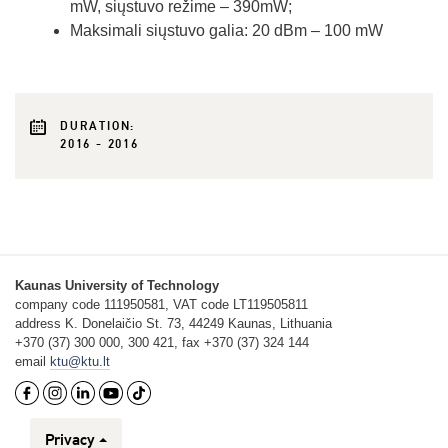
mW, siųstuvo režime – 390mW;
Maksimali siųstuvo galia: 20 dBm – 100 mW
DURATION:
2016 - 2016
Kaunas University of Technology
company code 111950581, VAT code LT119505811
address K. Donelaičio St. 73, 44249 Kaunas, Lithuania
+370 (37) 300 000, 300 421, fax +370 (37) 324 144
email
ktu@ktu.lt
Privacy