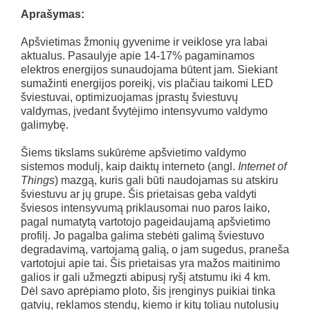
Aprašymas:
Apšvietimas žmonių gyvenime ir veiklose yra labai
aktualus. Pasaulyje apie 14-17% pagaminamos
elektros energijos sunaudojama būtent jam. Siekiant
sumažinti energijos poreikį, vis plačiau taikomi LED
šviestuvai, optimizuojamas įprastų šviestuvų
valdymas, įvedant švytėjimo intensyvumo valdymo
galimybę.
Šiems tikslams sukūrėme apšvietimo valdymo
sistemos modulį, kaip daiktų interneto (angl.
Internet of
Things
) mazgą, kuris gali būti naudojamas su atskiru
šviestuvu ar jų grupe. Šis prietaisas geba valdyti
šviesos intensyvumą priklausomai nuo paros laiko,
pagal numatytą vartotojo pageidaujamą apšvietimo
profilį. Jo pagalba galima stebėti galimą šviestuvo
degradavimą, vartojamą galią, o jam sugedus, praneša
vartotojui apie tai. Šis prietaisas yra mažos maitinimo
galios ir gali užmegzti abipusį ryšį atstumu iki 4 km.
Dėl savo aprėpiamo ploto, šis įrenginys puikiai tinka
gatvių, reklamos stendų, kiemo ir kitų toliau nutolusių