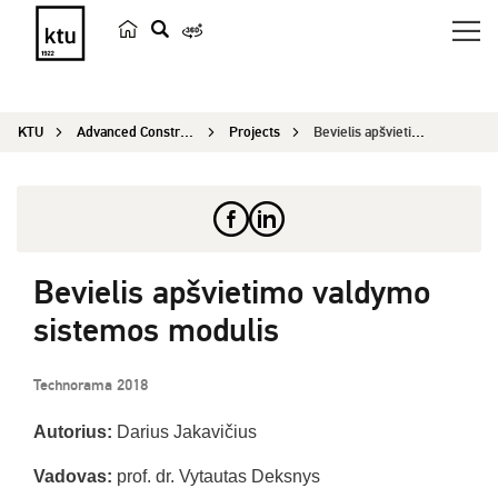
s
e
a
KTU
Advanced Construction and Architecture 2020
Projects
Bevielis apšvietimo valdymo sistemos modulis
r
c
h
Bevielis apšvietimo valdymo
sistemos modulis
Technorama 2018
Autorius:
Darius Jakavičius
Vadovas:
prof. dr. Vytautas Deksnys