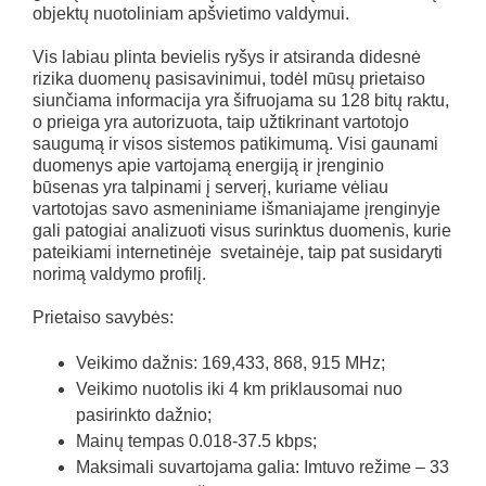
objektų nuotoliniam apšvietimo valdymui.
Vis labiau plinta bevielis ryšys ir atsiranda didesnė
rizika duomenų pasisavinimui, todėl mūsų prietaiso
siunčiama informacija yra šifruojama su 128 bitų raktu,
o prieiga yra autorizuota, taip užtikrinant vartotojo
saugumą ir visos sistemos patikimumą. Visi gaunami
duomenys apie vartojamą energiją ir įrenginio
būsenas yra talpinami į serverį, kuriame vėliau
vartotojas savo asmeniniame išmaniajame įrenginyje
gali patogiai analizuoti visus surinktus duomenis, kurie
pateikiami internetinėje svetainėje, taip pat susidaryti
norimą valdymo profilį.
Prietaiso savybės:
Veikimo dažnis: 169,433, 868, 915 MHz;
Veikimo nuotolis iki 4 km priklausomai nuo
pasirinkto dažnio;
Mainų tempas 0.018-37.5 kbps;
Maksimali suvartojama galia: Imtuvo režime – 33