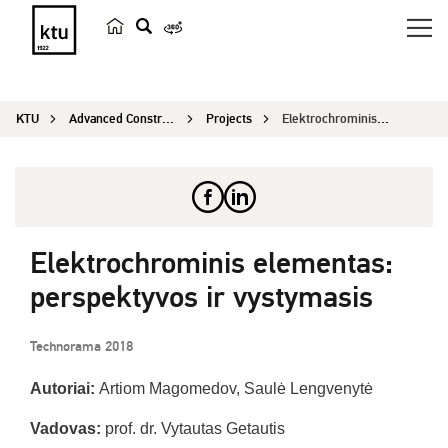
s
e
a
KTU
Advanced Construction and Architecture 2020
Projects
Elektrochrominis elementas: perspektyvos ir vyst...
r
c
h
Elektrochrominis elementas:
perspektyvos ir vystymasis
Technorama 2018
Autoriai:
Artiom Magomedov, Saulė Lengvenytė
Vadovas:
prof. dr. Vytautas Getautis