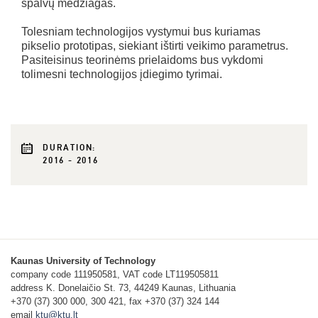
spalvų medžiagas.
Tolesniam technologijos vystymui bus kuriamas
pikselio prototipas, siekiant ištirti veikimo parametrus.
Pasiteisinus teorinėms prielaidoms bus vykdomi
tolimesni technologijos įdiegimo tyrimai.
DURATION:
2016 - 2016
Kaunas University of Technology
company code 111950581, VAT code LT119505811
address K. Donelaičio St. 73, 44249 Kaunas, Lithuania
+370 (37) 300 000, 300 421, fax +370 (37) 324 144
email
ktu@ktu.lt