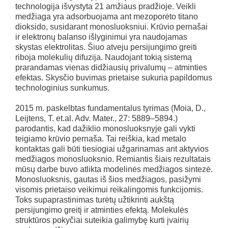
technologija išvystyta 21 amžiaus pradžioje. Veikli
medžiaga yra adsorbuojama ant mezoporėto titano
dioksido, susidarant monosluoksniui. Krūvio pernašai
ir elektronų balanso išlyginimui yra naudojamas
skystas elektrolitas. Šiuo atveju persijungimo greiti
riboja molekulių difuzija. Naudojant tokią sistemą
prarandamas vienas didžiausių privalumų – atminties
efektas. Skysčio buvimas prietaise sukuria papildomus
technologinius sunkumus.
2015 m. paskelbtas fundamentalus tyrimas (Moia, D.,
Leijtens, T. et.al. Adv. Mater., 27: 5889–5894.)
parodantis, kad dažiklio monosluoksnyje gali vykti
teigiamo krūvio pernaša. Tai reiškia, kad metalo
kontaktas gali būti tiesiogiai užgarinamas ant aktyvios
medžiagos monosluoksnio. Remiantis šiais rezultatais
mūsų darbe buvo atlikta modelinės medžiagos sintezė.
Monosluoksnis, gautas iš šios medžiagos, pasižymi
visomis prietaiso veikimui reikalingomis funkcijomis.
Toks supaprastinimas turėtų užtikrinti aukštą
persijungimo greitį ir atminties efektą. Molekulės
struktūros pokyčiai suteikia galimybę kurti įvairių