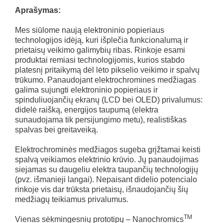
Aprašymas:
Mes siūlome naują elektroninio popieriaus
technologijos idėją, kuri išplečia funkcionalumą ir
prietaisų veikimo galimybių ribas. Rinkoje esami
produktai remiasi technologijomis, kurios stabdo
platesnį pritaikymą dėl lėto pikselio veikimo ir spalvų
trūkumo. Panaudojant elektrochromines medžiagas
galima sujungti elektroninio popieriaus ir
spinduliuojančių ekranų (LCD bei OLED) privalumus:
didelė raišką, energijos taupumą (elektra
sunaudojama tik persijungimo metu), realistiškas
spalvas bei greitaveiką.
Elektrochrominės medžiagos sugeba grįžtamai keisti
spalvą veikiamos elektrinio krūvio. Jų panaudojimas
siejamas su daugeliu elektra taupančių technologijų
(pvz. išmanieji langai). Nepaisant didelio potencialo
rinkoje vis dar trūksta prietaisų, išnaudojančių šių
medžiagų teikiamus privalumus.
TM
Vienas sėkmingesnių prototipų – Nanochromics