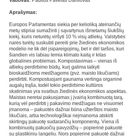
Vadovas:
Paulius Pavelas Danilovas
Aprašymas:
Europos Parlamentas siekia per kelioliką ateinančių
metų stipriai sumažinti į sąvartynus išmetamų šiukšlių
kiekį, kuris neturėtų viršyti 10 % visų atliekų. Valstybės
narės turėtų suskubti pereiti prie žiedinės ekonomikos
modelio ne tik dėl įsipareigojimų, bet ir dėl taršos, kuri
šiandien vis labiau lemia klimato kaitą ir kitas
globalines problemas. Kompostavimas – vienas iš
atliekų perdirbimo būdų, kurį galima taikyti
bioskaidžioms medžiagoms (pvz. maisto likučiams)
perdirbti. Kompostuojant gaunama vertinga organinė
augalų trąša, todėl tokio perdirbimo kultūros
skatinimas yra svarbus žiedinės ekonomikos aspektas.
Maistas neretai pakuojamas į įvairią kombinuotą tarą,
kurią vėl perdirbti į pakavimo medžiagas ne visuomet
įmanoma ‒ pakuotės dažnai būna užterštos maisto
likučiais, arba technologiškai neįmanoma atskirti
skirtingų pakuotę sudarančių komponentų. Viena iš
kombinuotų pakuočių pavyzdžių – popierinė pakuotė
su plastikiniu langeliu. Nors popierinė pakuotė dažnai