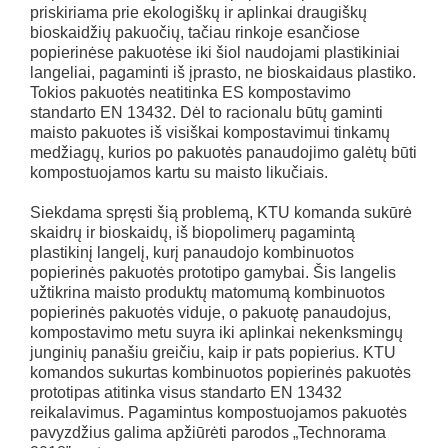
priskiriama prie ekologiškų ir aplinkai draugiškų
bioskaidžių pakuočių, tačiau rinkoje esančiose
popierinėse pakuotėse iki šiol naudojami plastikiniai
langeliai, pagaminti iš įprasto, ne bioskaidaus plastiko.
Tokios pakuotės neatitinka ES kompostavimo
standarto EN 13432. Dėl to racionalu būtų gaminti
maisto pakuotes iš visiškai kompostavimui tinkamų
medžiagų, kurios po pakuotės panaudojimo galėtų būti
kompostuojamos kartu su maisto likučiais.
Siekdama spręsti šią problemą, KTU komanda sukūrė
skaidrų ir bioskaidų, iš biopolimerų pagamintą
plastikinį langelį, kurį panaudojo kombinuotos
popierinės pakuotės prototipo gamybai. Šis langelis
užtikrina maisto produktų matomumą kombinuotos
popierinės pakuotės viduje, o pakuotę panaudojus,
kompostavimo metu suyra iki aplinkai nekenksmingų
junginių panašiu greičiu, kaip ir pats popierius. KTU
komandos sukurtas kombinuotos popierinės pakuotės
prototipas atitinka visus standarto EN 13432
reikalavimus. Pagamintus kompostuojamos pakuotės
pavyzdžius galima apžiūrėti parodos „Technorama