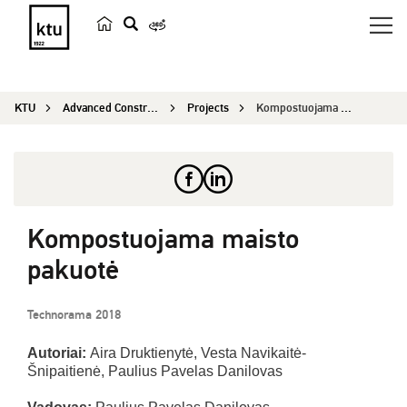
s
e
a
KTU
Advanced Construction and Architecture 2020
Projects
Kompostuojama maisto pakuotė
r
c
h
Kompostuojama maisto
pakuotė
Technorama 2018
Autoriai:
Aira Druktienytė, Vesta Navikaitė-
Šnipaitienė, Paulius Pavelas Danilovas