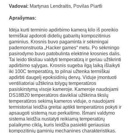
Vadovai:
Martynas Lendraitis, Povilas Piartli
Aprašymas:
Idėja kurti terminio apdirbimo kamerą kilo iš poreikio
termiškai apdoroti didelių gabaritų kompozitinius
gaminius. Krosnis buvo pagaminta ir sėkmingai
pademonstruota „Hacker games“ metu. Po sėkmingo
pasirodymo buvo patobulinta elektrinė krosnies dalis.
Tai leido tiksliau valdyti temperatūrą ir geriau užtikrinti
apdirbimo sąlygas. Krosnis sugeba ilgą laiką išlaikyti
iki 100C temperatūrą, to pilnai užtenka termiškai
apdirbti daugelį epoksidinių dervų. Viduje įmontuoti
ventiliatoriai užtikrina tolygų temperatūros
pasiskirstymą visoje kameroje. Kameroje naudojami
DS18B20 temperatūros davikliai užtikrina tikslų
temperatūros sekimą kameros viduje, o naudojami
termistoriai leidžia greitai aptikti temperatūros pokyti ir
apsaugoti sistemą nuo perkaitimo. Išmani valdymo
sistema leidžia nustatyti reikiamą temperatūrų
palaikymo ciklą, kuris leidžia pasiekti geriausias
kompozitinių gaminių mechanines charakteristikas.