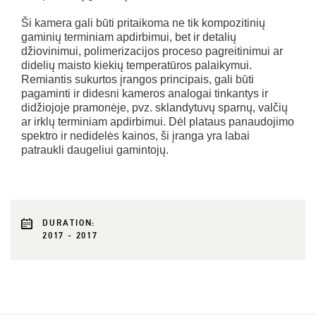
Ši kamera gali būti pritaikoma ne tik kompozitinių
gaminių terminiam apdirbimui, bet ir detalių
džiovinimui, polimerizacijos proceso pagreitinimui ar
didelių maisto kiekių temperatūros palaikymui.
Remiantis sukurtos įrangos principais, gali būti
pagaminti ir didesni kameros analogai tinkantys ir
didžiojoje pramonėje, pvz. sklandytuvų sparnų, valčių
ar irklų terminiam apdirbimui. Dėl plataus panaudojimo
spektro ir nedidelės kainos, ši įranga yra labai
patraukli daugeliui gamintojų.
DURATION:
2017 - 2017