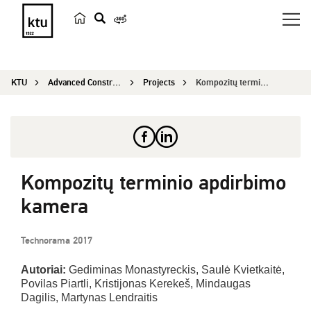
s
e
a
KTU
Advanced Construction and Architecture 2020
Projects
Kompozitų terminio apdirbimo kamera
r
c
h
Kompozitų terminio apdirbimo
kamera
Technorama 2017
Autoriai:
Gediminas Monastyreckis, Saulė Kvietkaitė,
Povilas Piartli, Kristijonas Kerekeš, Mindaugas
Dagilis, Martynas Lendraitis