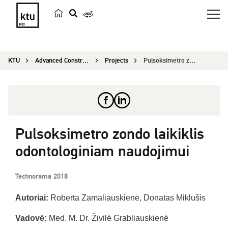
s
e
a
KTU
Advanced Construction and Architecture 2020
Projects
Pulsoksimetro zondo laikiklis odontologiniam nau...
r
c
h
Pulsoksimetro zondo laikiklis
odontologiniam naudojimui
Technorama 2018
Autoriai:
Roberta Zamaliauskienė, Donatas Miklušis
Vadovė:
Med. M. Dr. Živilė Grabliauskienė