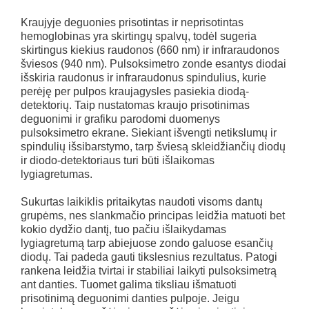
Kraujyje deguonies prisotintas ir neprisotintas
hemoglobinas yra skirtingų spalvų, todėl sugeria
skirtingus kiekius raudonos (660 nm) ir infraraudonos
šviesos (940 nm). Pulsoksimetro zonde esantys diodai
išskiria raudonus ir infraraudonus spindulius, kurie
perėję per pulpos kraujagysles pasiekia diodą-
detektorių. Taip nustatomas kraujo prisotinimas
deguonimi ir grafiku parodomi duomenys
pulsoksimetro ekrane. Siekiant išvengti netikslumų ir
spindulių išsibarstymo, tarp šviesą skleidžiančių diodų
ir diodo-detektoriaus turi būti išlaikomas
lygiagretumas.
Sukurtas laikiklis pritaikytas naudoti visoms dantų
grupėms, nes slankmačio principas leidžia matuoti bet
kokio dydžio dantį, tuo pačiu išlaikydamas
lygiagretumą tarp abiejuose zondo galuose esančių
diodų. Tai padeda gauti tikslesnius rezultatus. Patogi
rankena leidžia tvirtai ir stabiliai laikyti pulsoksimetrą
ant danties. Tuomet galima tiksliau išmatuoti
prisotinimą deguonimi danties pulpoje. Jeigu