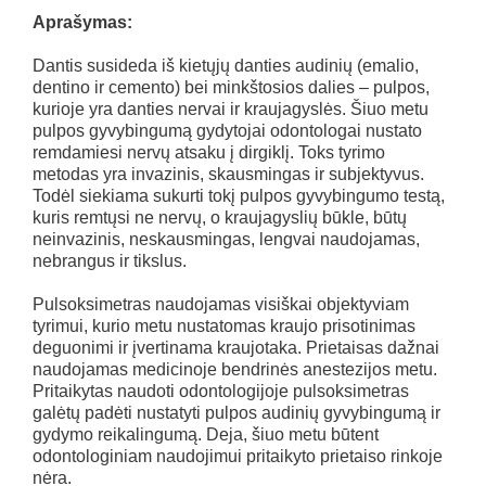
Aprašymas:
Dantis susideda iš kietųjų danties audinių (emalio,
dentino ir cemento) bei minkštosios dalies – pulpos,
kurioje yra danties nervai ir kraujagyslės. Šiuo metu
pulpos gyvybingumą gydytojai odontologai nustato
remdamiesi nervų atsaku į dirgiklį. Toks tyrimo
metodas yra invazinis, skausmingas ir subjektyvus.
Todėl siekiama sukurti tokį pulpos gyvybingumo testą,
kuris remtųsi ne nervų, o kraujagyslių būkle, būtų
neinvazinis, neskausmingas, lengvai naudojamas,
nebrangus ir tikslus.
Pulsoksimetras naudojamas visiškai objektyviam
tyrimui, kurio metu nustatomas kraujo prisotinimas
deguonimi ir įvertinama kraujotaka. Prietaisas dažnai
naudojamas medicinoje bendrinės anestezijos metu.
Pritaikytas naudoti odontologijoje pulsoksimetras
galėtų padėti nustatyti pulpos audinių gyvybingumą ir
gydymo reikalingumą. Deja, šiuo metu būtent
odontologiniam naudojimui pritaikyto prietaiso rinkoje
nėra.