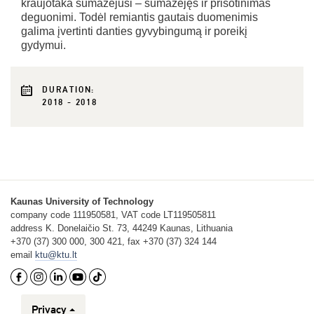
kraujotaka sumažėjusi ‒ sumažėjęs ir prisotinimas
deguonimi. Todėl remiantis gautais duomenimis
galima įvertinti danties gyvybingumą ir poreikį
gydymui.
DURATION:
2018 - 2018
Kaunas University of Technology
company code 111950581, VAT code LT119505811
address K. Donelaičio St. 73, 44249 Kaunas, Lithuania
+370 (37) 300 000, 300 421, fax +370 (37) 324 144
email
ktu@ktu.lt
Privacy