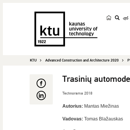
s
e
a
r
c
KTU
Advanced Construction and Architecture 2020
h
P
Trasinių automode
Technorama 2018
Autorius:
Mantas Miežinas
Vadovas:
Tomas Blažauskas