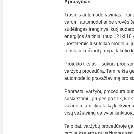
Aprašymas:
Trasinis automodeliavimas – tai t
varomi automodeliai be srovės šal
sudėtingas įrenginys, kurį sudaro
energijos šaltiniai (nuo 12 iki 18 
juostelėmis ir suteikia modeliui j
reostatu keičiant įtampą takelio 
Projekto tikslas – sukurti program
varžybų procedūrą. Tam reikia gebėt
automodelio pravažiavimą pro star
Paprastai varžybų procedūra būna, 
suskirstomi į grupes po tiek, kie
važiuoja tam tikrą laiką kiekvien
visų važiavimų dalyviai išrikiuoja
Taip pat, varžybų procedūroje gali
rato laikas arba nuvažiuotas atstu