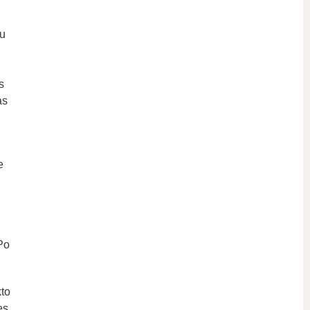
iu
s
as
e
Po
kto
es