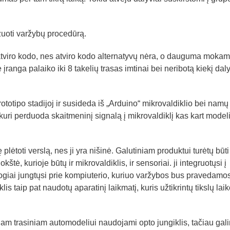
zuoti varžybų procedūrą.
tviro kodo, nes atviro kodo alternatyvų nėra, o dauguma moka
ranga palaiko iki 8 takelių trasas imtinai bei neribotą kiekį dal
ototipo stadijoj ir susideda iš „Arduino“ mikrovaldiklio bei namų
ri perduoda skaitmeninį signalą į mikrovaldiklį kas kart modeli
plėtoti verslą, nes ji yra nišinė. Galutiniam produktui turėtų būti
tė, kurioje būtų ir mikrovaldiklis, ir sensoriai. ji integruotųsi į
siogiai jungtųsi prie kompiuterio, kuriuo varžybos bus pravedamos
is taip pat naudotų aparatinį laikmatį, kuris užtikrintų tikslų laik
iam trasiniam automodeliui naudojami opto jungiklis, tačiau gal