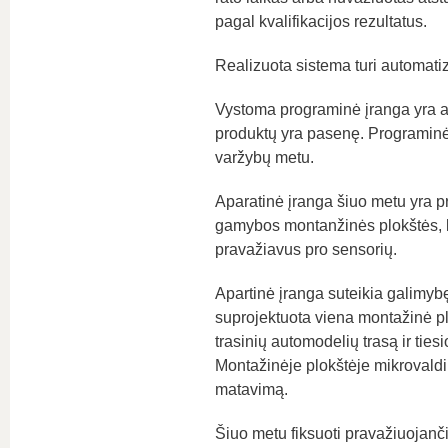
pagal kvalifikacijos rezultatus.
Realizuota sistema turi automati
Vystoma programinė įranga yra a
produktų yra pasenę. Programinė į
varžybų metu.
Aparatinė įranga šiuo metu yra pr
gamybos montanžinės plokštės, ku
pravažiavus pro sensorių.
Apartinė įranga suteikia galimybę 
suprojektuota viena montažinė plokš
trasinių automodelių trasą ir tie
Montažinėje plokštėje mikrovaldikl
matavimą.
Šiuo metu fiksuoti pravažiuojanč