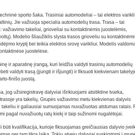
echninė sporto šaka. Trasiniai automodeliai – tai elektros varikl
tinių. Jie važiuoja specialia automodelių trasa. Trasa – tai
: važiavimo takeliai, grioveliai su kontaktinėmis juostelėmis,
voltų). Modelio šliaužiklis slysta trasos grioveliu su kontaktinėmi
udėjimo kryptį bei teikia elektros srovę varikliui. Modelis valdom
kontaktinėse juostelėse.
inę ir aparatinę įrangą, kuri leidžia valdyti trasinių automodelių
i valdyti trasą (įjungti ir išjungti) ir fiksuoti kiekvienam takelyj
to-finišo juostą.
jog užsiregistravę dalyviai išrikiuojami atsitiktine tvarka,
k trasoje yra takelių. Grupės važiavimo metu kiekvienas dalyvis
u takeliu ir galiausiai sumuojamas nuvažiuotas atstumas ratais. 
mi pagal nuvažiuotų ratų kiekį ir taip sužinomi nugalėtojai.
 būti kvalifikacija, kurioje fiksuojamas greičiausias dalyvio įvei
mas per tam tikrą laiką. Tokiu atveju dalyviai suskirstomi į grup